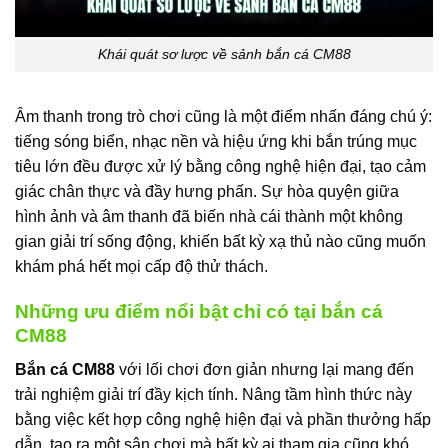
Khái quát sơ lược về sảnh bắn cá CM88
Âm thanh trong trò chơi cũng là một điểm nhấn đáng chú ý:
tiếng sóng biển, nhạc nền và hiệu ứng khi bắn trúng mục
tiêu lớn đều được xử lý bằng công nghệ hiện đại, tạo cảm
giác chân thực và đầy hưng phấn. Sự hòa quyện giữa
hình ảnh và âm thanh đã biến nhà cái thành một không
gian giải trí sống động, khiến bất kỳ xạ thủ nào cũng muốn
khám phá hết mọi cấp độ thử thách.
Những ưu điểm nổi bật chỉ có tại bắn cá
CM88
Bắn cá CM88
với lối chơi đơn giản nhưng lại mang đến
trải nghiệm giải trí đầy kịch tính. Nâng tầm hình thức này
bằng việc kết hợp công nghệ hiện đại và phần thưởng hấp
dẫn, tạo ra một sân chơi mà bất kỳ ai tham gia cũng khó