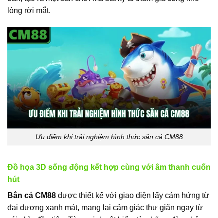
lòng rời mắt.
Ưu điểm khi trải nghiệm hình thức săn cá CM88
Đồ họa 3D sống động kết hợp cùng với âm thanh cuốn
hút
Bắn cá CM88
được thiết kế với giao diện lấy cảm hứng từ
đại dương xanh mát, mang lại cảm giác thư giãn ngay từ