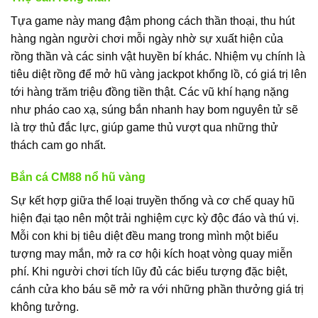
Tựa game này mang đậm phong cách thần thoại, thu hút
hàng ngàn người chơi mỗi ngày nhờ sự xuất hiện của
rồng thần và các sinh vật huyền bí khác. Nhiệm vụ chính là
tiêu diệt rồng để mở hũ vàng jackpot khổng lồ, có giá trị lên
tới hàng trăm triệu đồng tiền thật. Các vũ khí hạng nặng
như pháo cao xạ, súng bắn nhanh hay bom nguyên tử sẽ
là trợ thủ đắc lực, giúp game thủ vượt qua những thử
thách cam go nhất.
Bắn cá CM88 nổ hũ vàng
Sự kết hợp giữa thể loại truyền thống và cơ chế quay hũ
hiện đại tạo nên một trải nghiệm cực kỳ độc đáo và thú vị.
Mỗi con khi bị tiêu diệt đều mang trong mình một biểu
tượng may mắn, mở ra cơ hội kích hoạt vòng quay miễn
phí. Khi người chơi tích lũy đủ các biểu tượng đặc biệt,
cánh cửa kho báu sẽ mở ra với những phần thưởng giá trị
không tưởng.