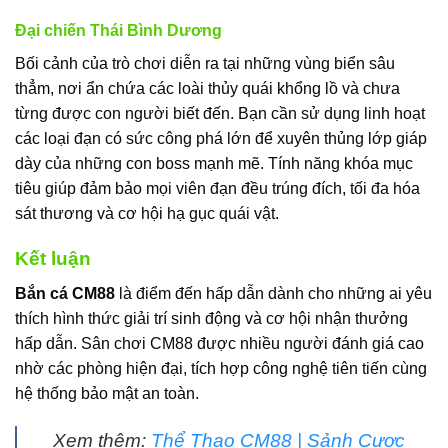
Đại chiến Thái Bình Dương
Bối cảnh của trò chơi diễn ra tại những vùng biển sâu
thẳm, nơi ẩn chứa các loài thủy quái khổng lồ và chưa
từng được con người biết đến. Bạn cần sử dụng linh hoạt
các loại đạn có sức công phá lớn để xuyên thủng lớp giáp
dày của những con boss mạnh mẽ. Tính năng khóa mục
tiêu giúp đảm bảo mọi viên đạn đều trúng đích, tối đa hóa
sát thương và cơ hội hạ gục quái vật.
Kết luận
Bắn cá CM88
là điểm đến hấp dẫn dành cho những ai yêu
thích hình thức giải trí sinh động và cơ hội nhận thưởng
hấp dẫn. Sân chơi CM88 được nhiều người đánh giá cao
nhờ các phòng hiện đại, tích hợp công nghệ tiên tiến cùng
hệ thống bảo mật an toàn.
Xem thêm:
Thể Thao CM88 | Sảnh Cược