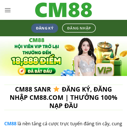
Bỏ
qua
nội
dung
ĐĂNG KÝ
ĐĂNG NHẬP
CM88 SANR
ĐĂNG KÝ, ĐĂNG
NHẬP CM88.COM | THƯỞNG 100%
NẠP ĐẦU
CM88
là nền tảng cá cược trực tuyến đáng tin cậy, cung